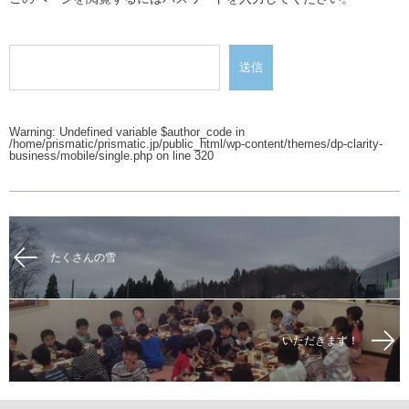
Warning
: Undefined variable $author_code in
/home/prismatic/prismatic.jp/public_html/wp-content/themes/dp-clarity-
business/mobile/single.php
on line
320
たくさんの雪
いただきます！