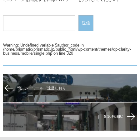
Warning
: Undefined variable $author_code in
/home/prismatic/prismatic.jp/public_html/wp-content/themes/dp-clarity-
business/mobile/single.php
on line
320
鴨川シーワールド遠足しおり
8:10狩場IC