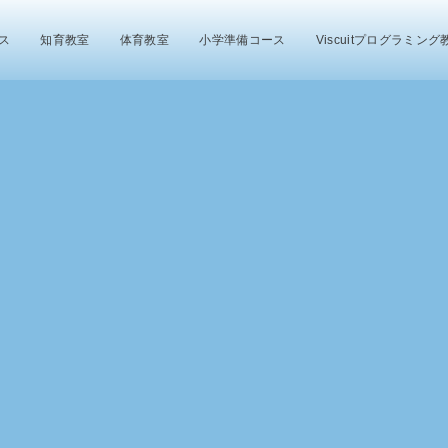
ス
知育教室
体育教室
小学準備コース
Viscuitプログラミング